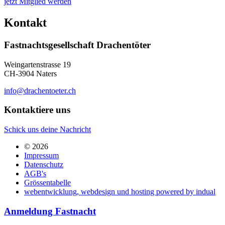
jetzt Mitglied werden
Kontakt
Fastnachtsgesellschaft Drachentöter
Weingartenstrasse 19
CH-3904 Naters
info@drachentoeter.ch
Kontaktiere uns
Schick uns deine Nachricht
© 2026
Impressum
Datenschutz
AGB's
Grössentabelle
webentwicklung, webdesign und hosting
powered by indual
Anmeldung Fastnacht