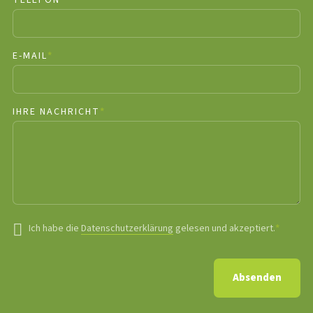
TELEFON
*
PFLICHTFELD
E-MAIL
*
PFLICHTFELD
IHRE NACHRICHT
*
PFLICHTFELD
Ich habe die
Datenschutzerklärung
gelesen und akzeptiert.
*
Pflichtfeld