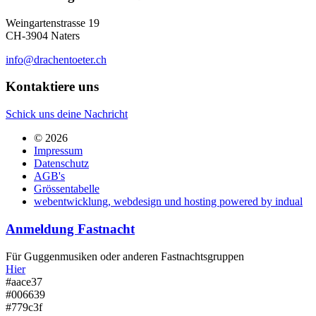
Weingartenstrasse 19
CH-3904 Naters
info@drachentoeter.ch
Kontaktiere uns
Schick uns deine Nachricht
© 2026
Impressum
Datenschutz
AGB's
Grössentabelle
webentwicklung, webdesign und hosting
powered by indual
Anmeldung Fastnacht
Für Guggenmusiken oder anderen Fastnachtsgruppen
Hier
#aace37
#006639
#779c3f