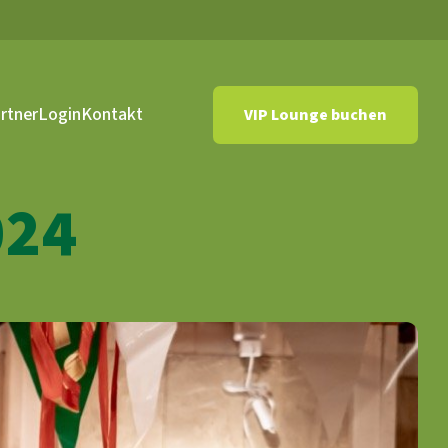
rtner
Login
Kontakt
VIP Lounge buchen
024